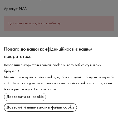
Артикул:
N/A
Цей товар не має дійсної комбінації.
ОПИС
Повага до вашої конфіденційності є нашим
Бавовняна майка створена для Ваших комфортних базових
пріоритетом.
образів в кольорі капучіно. Має також в складі невелике
додавання еластану, що надає виробу здатність тягнутись, та
Дозволити використання файлів cookie з цього веб-сайту в цьому
зручно лягати по тілу, не сковуючи рухів. У виробу глибокий
браузері?
виріз в зоні декольте та круглий на спині, також є бретельки.
Ми використовуємо файли cookie, щоб покращити роботу на цьому веб-
Має чудовий вигляд в комбінації з різним низом, як і зі
сайті. Ви можете дізнатися більше про наші файли cookie та про те, як ми
спортивними лосинами, так і з базовими шортами!
їх використовуємо
Політика cookie
.
ДОСТАВКА
Дозволити всі cookie
СКЛАД
ПОВЕРНЕННЯ
Бавовна - 95%, Еластан - 5%
Дозволити лише важливі файли cookie
ДОГЛЯД