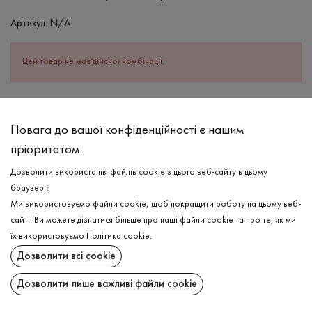
Артикул:
N/A
Цей товар не має дійсної комбінації.
ОПИС
Повага до вашої конфіденційності є нашим
Бавовняна майка створена для Ваших комфортних базових
пріоритетом.
образів в сливовому кольорі . Має також в складі невелике
додавання еластану, що надає виробу здатність тягнутись, та
Дозволити використання файлів cookie з цього веб-сайту в цьому
зручно лягати по тілу, не сковуючи рухів. У виробу глибокий
браузері?
виріз в зоні декольте та круглий на спині, також є бретельки.
Ми використовуємо файли cookie, щоб покращити роботу на цьому веб-
Має чудовий вигляд в комбінації з різним низом, як і зі
сайті. Ви можете дізнатися більше про наші файли cookie та про те, як ми
спортивними лосинами, так і з базовими шортами!
їх використовуємо
Політика cookie
.
ДОСТАВКА
Дозволити всі cookie
СКЛАД
ПОВЕРНЕННЯ
Бавовна - 95%, Еластан - 5%
Дозволити лише важливі файли cookie
ДОГЛЯД