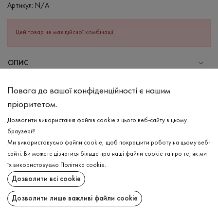
Артикул:
N/A
Цей товар не має дійсної комбінації.
ОПИС
Літня майка в рубчик в яскраво-рожевому кольорі саме те, що
Повага до вашої конфіденційності є нашим
потрібно Вам для Ваших теплих образів! В складі бавовна з
пріоритетом.
невеликим додаванням еластану, що робить виріб міцнішим та
зберігає форму на довгий час. Має високу округлу горловину
Дозволити використання файлів cookie з цього веб-сайту в цьому
з трикотажним кантом, що ідеально підкреслює шию та додає
браузері?
акуратності. Чудово комбінується з джинсовими шортами,
Ми використовуємо файли cookie, щоб покращити роботу на цьому веб-
або з літньою спідницею!
сайті. Ви можете дізнатися більше про наші файли cookie та про те, як ми
ДОСТАВКА
їх використовуємо
Політика cookie
.
СКЛАД
Дозволити всі cookie
ПОВЕРНЕННЯ
Бавовна - 95%, Еластан - 5%
Дозволити лише важливі файли cookie
ДОГЛЯД
Поширити:
Прання в холодній воді (до 30 ° C)