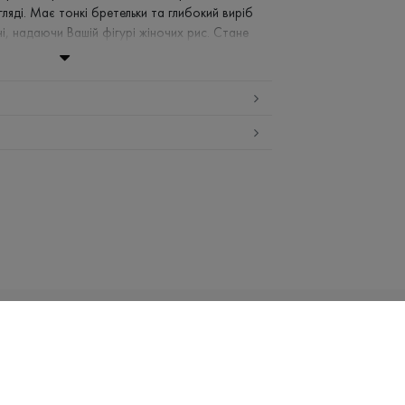
гляді. Має тонкі бретельки та глибокий виріб
ні, надаючи Вашій фігурі жіночих рис. Стане
 Ваших базових образів, адже чудово
 елементами одягу як класичними, так і зі
ан - 5%
ній воді (до 30 ° C)
заборонено
середній температурі
і сушка
Email:
info@promin.ua
НИЦТВО
UA
ка
Телефон:
+38 044 333-48-19