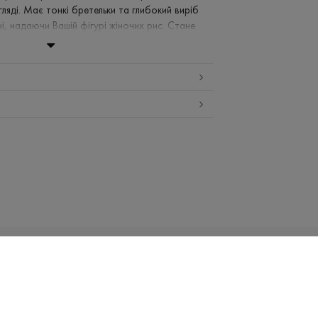
гляді. Має тонкі бретельки та глибокий виріб
ні, надаючи Вашій фігурі жіночих рис. Стане
 Ваших базових образів, адже чудово
 елементами одягу як класичними, так і зі
ан - 5%
ній воді (до 30 ° C)
заборонено
середній температурі
і сушка
Email:
info@promin.ua
НИЦТВО
UA
ка
Телефон:
+38 044 333-48-19