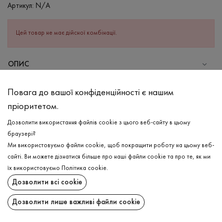
Артикул:
N/A
Цей товар не має дійсної комбінації.
ОПИС
Навіть в самі жаркі дні можливо відчувати комфорт та легкість
Повага до вашої конфіденційності є нашим
в жіночій футболці в кольорі фуксія , адже виріб з
пріоритетом.
високоякісної бавовни та еластану, що надає приємної на
дотик структури виробу та ще більш зносостійкості. Має
Дозволити використання файлів cookie з цього веб-сайту в цьому
класичний короткий рукав та зручну круглу горловину з рібани.
браузері?
Яка не тільки чудово тягнеться, але й гарно зберігає свою
Ми використовуємо файли cookie, щоб покращити роботу на цьому веб-
форму.
сайті. Ви можете дізнатися більше про наші файли cookie та про те, як ми
ДОСТАВКА
їх використовуємо
Політика cookie
.
СКЛАД
Дозволити всі cookie
ПОВЕРНЕННЯ
Бавовна - 95%, Еластан - 5%
Дозволити лише важливі файли cookie
ДОГЛЯД
Поширити:
Прання в холодній воді (до 30 ° C)