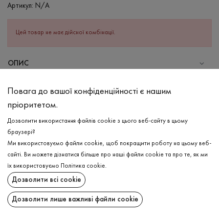
Артикул:
N/A
Цей товар не має дійсної комбінації.
ОПИС
Навіть в самі жаркі дні можливо відчувати комфорт та легкість
Повага до вашої конфіденційності є нашим
в жіночій футболці в кольорі капучіно, адже виріб з
пріоритетом.
високоякісної бавовни та еластану, що надає приємної на
дотик структури виробу та ще більш зносостійкості. Має
Дозволити використання файлів cookie з цього веб-сайту в цьому
класичний короткий рукав та зручну круглу горловину з рібани.
браузері?
Яка не тільки чудово тягнеться, але й гарно зберігає свою
Ми використовуємо файли cookie, щоб покращити роботу на цьому веб-
форму. Футболки відшиті в різній кольоровій гамі для Вашого
сайті. Ви можете дізнатися більше про наші файли cookie та про те, як ми
різного настрою!
ДОСТАВКА
їх використовуємо
Політика cookie
.
Дозволити всі cookie
ПОВЕРНЕННЯ
СКЛАД
Бавовна - 95%, Еластан - 5%
Дозволити лише важливі файли cookie
Поширити:
ДОГЛЯД