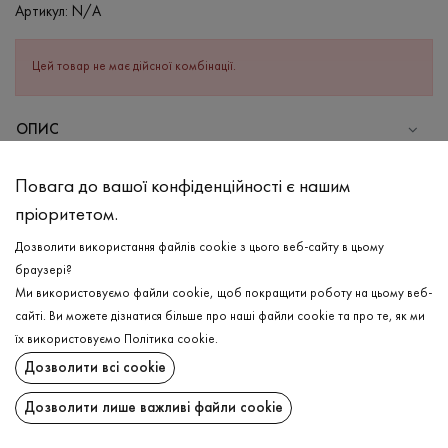
Артикул:
N/A
Цей товар не має дійсної комбінації.
ОПИС
Навіть в самі жаркі дні можливо відчувати комфорт та легкість
Повага до вашої конфіденційності є нашим
в жіночій футболці в світло-жовтому кольорі , адже виріб з
пріоритетом.
високоякісної бавовни та еластану, що надає приємної на
дотик структури виробу та ще більш зносостійкості. Має
Дозволити використання файлів cookie з цього веб-сайту в цьому
класичний короткий рукав та зручну круглу горловину з рібани.
браузері?
Яка не тільки чудово тягнеться, але й гарно зберігає свою
Ми використовуємо файли cookie, щоб покращити роботу на цьому веб-
форму.
сайті. Ви можете дізнатися більше про наші файли cookie та про те, як ми
ДОСТАВКА
їх використовуємо
Політика cookie
.
СКЛАД
Дозволити всі cookie
ПОВЕРНЕННЯ
Бавовна - 95%, Еластан - 5%
Дозволити лише важливі файли cookie
ДОГЛЯД
Поширити:
Прання в холодній воді (до 30 ° C)