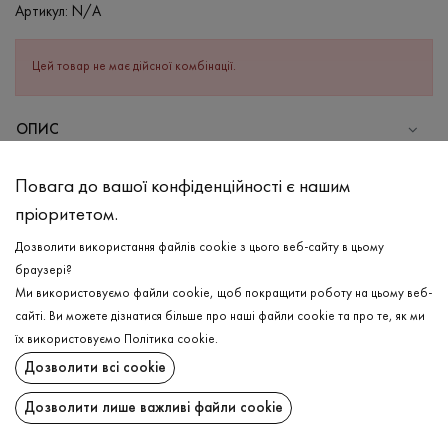
Артикул:
N/A
Цей товар не має дійсної комбінації.
ОПИС
СКЛАД
Повага до вашої конфіденційності є нашим
Бавовна - 95%, Еластан - 5%
пріоритетом.
ДОГЛЯД
Дозволити використання файлів cookie з цього веб-сайту в цьому
Прання в холодній воді (до 30 ° C)
браузері?
Ми використовуємо файли cookie, щоб покращити роботу на цьому веб-
Відбілювання заборонено
сайті. Ви можете дізнатися більше про наші файли cookie та про те, як ми
Прасувати при середній температурі
ДОСТАВКА
їх використовуємо
Політика cookie
.
Щадний віджим і сушка
Дозволити всі cookie
ПОВЕРНЕННЯ
Щадна хімчистка
Дозволити лише важливі файли cookie
Поширити: