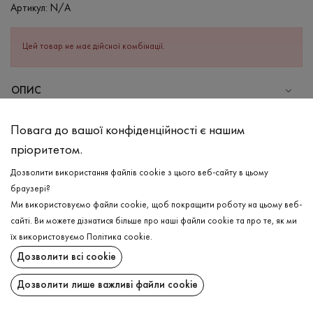
Артикул:
N/A
Цей товар не має дійсної комбінації.
ОПИС
СКЛАД
Повага до вашої конфіденційності є нашим
Бавовна - 100%
пріоритетом.
ДОГЛЯД
Дозволити використання файлів cookie з цього веб-сайту в цьому
Прання в теплій воді (до 40°С)
браузері?
Ми використовуємо файли cookie, щоб покращити роботу на цьому веб-
Відбілювання заборонено
сайті. Ви можете дізнатися більше про наші файли cookie та про те, як ми
Прасувати при високій температурі
ДОСТАВКА
їх використовуємо
Політика cookie
.
Можна віджимати і сушити в пральній машині
Дозволити всі cookie
ПОВЕРНЕННЯ
Хімчистка дозволена
Дозволити лише важливі файли cookie
Поширити: