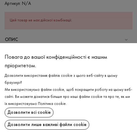
Артикул:
N/A
Цей товар не має дійсної комбінації.
ОПИС
Базова футболка в кораловому кольорі. Виріб вільного
Повага до вашої конфіденційності є нашим
фасону з подовженим рукавом та спущеною лінією плеча.
пріоритетом.
Має круглу прострочену горловину. Відчувайте легкість та
комфорт у кожному русі з бавовняною футболкою!
Дозволити використання файлів cookie з цього веб-сайту в цьому
браузері?
СКЛАД
Ми використовуємо файли cookie, щоб покращити роботу на цьому веб-
Бавовна - 100%
сайті. Ви можете дізнатися більше про наші файли cookie та про те, як ми
ДОСТАВКА
їх використовуємо
Політика cookie
.
ДОГЛЯД
Дозволити всі cookie
ПОВЕРНЕННЯ
Прання в теплій воді (до 40°С)
Дозволити лише важливі файли cookie
Відбілювання заборонено
Поширити:
Прасувати при високій температурі