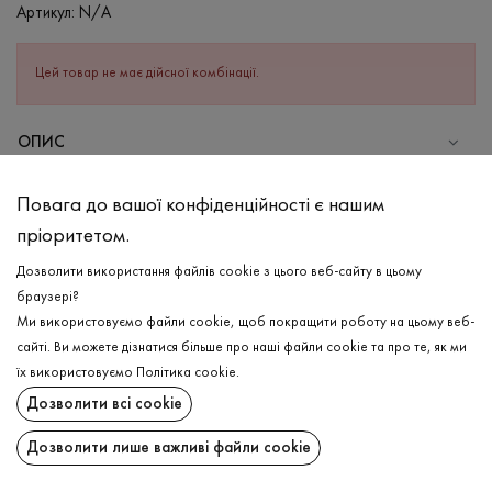
Артикул:
N/A
Цей товар не має дійсної комбінації.
ОПИС
Базова футболка в світло-блакитному кольорі. Виріб вільного
Повага до вашої конфіденційності є нашим
фасону з подовженим рукавом та зі спущеною лінією плеча.
пріоритетом.
Має круглу прострочену горловину. Відчувайте легкість та
комфорт в кожному русі з бавовняною футболкою!
Дозволити використання файлів cookie з цього веб-сайту в цьому
браузері?
СКЛАД
Ми використовуємо файли cookie, щоб покращити роботу на цьому веб-
Бавовна - 100%
сайті. Ви можете дізнатися більше про наші файли cookie та про те, як ми
ДОСТАВКА
їх використовуємо
Політика cookie
.
ДОГЛЯД
Дозволити всі cookie
ПОВЕРНЕННЯ
Прання в теплій воді (до 40°С)
Дозволити лише важливі файли cookie
Відбілювання заборонено
Поширити:
Прасувати при високій температурі