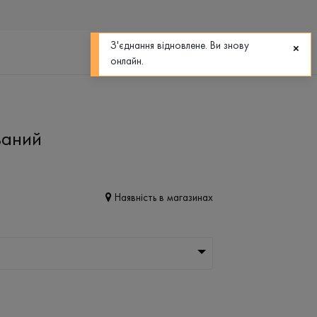
0
0
З'єднання відновлене. Ви знову
онлайн.
заний
Наявність в магазинах