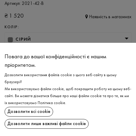
Артикул:
2021-42-B
₴
1 520
Наявність в магазинах
КОЛІР:
СІРИЙ
РОЗМІР
Повага до вашої конфіденційності є нашим
XS/S
M/L
пріоритетом.
Дозволити використання файлів cookie з цього веб-сайту в цьому
браузері?
ДОДАТИ ДО КОШИКА
Ми використовуємо файли cookie, щоб покращити роботу на цьому веб-
сайті. Ви можете дізнатися більше про наші файли cookie та про те, як ми
ОБЕРІТЬ РОЗМІР
їх використовуємо
Політика cookie
.
Дозволити всі cookie
Лонгслів в'язаний
₴
1 520
ОПИС
Дозволити лише важливі файли cookie
ДОДАТИ ДО КОШИКА
Класичний силуетний в’язаний лонгслів в сірому кольорі, який