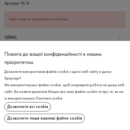
Артикул:
N/A
Цей товар не має дійсної комбінації.
ОПИС
Стильний віскозний лонгслів в молочному кольорі. Поєднує в
Повага до вашої конфіденційності є нашим
собі властивість м’яко та еластично прилягати до тіла.
пріоритетом.
Водночас виглядає особливо, завдяки візуальному поєднанню
додаткової білої підкладки. Має круглу горловину та довгий
Дозволити використання файлів cookie з цього веб-сайту в цьому
рукав.Навіть в базовому одязі можливо виглядати актуально.
браузері?
Ми використовуємо файли cookie, щоб покращити роботу на цьому веб-
СКЛАД
сайті. Ви можете дізнатися більше про наші файли cookie та про те, як ми
Віскоза - 92%, Еластан - 8%
ДОСТАВКА
їх використовуємо
Політика cookie
.
Дозволити всі cookie
ДОГЛЯД
ПОВЕРНЕННЯ
Прання в холодній воді (до 30 ° C)
Дозволити лише важливі файли cookie
Відбілювання заборонено
Поширити: