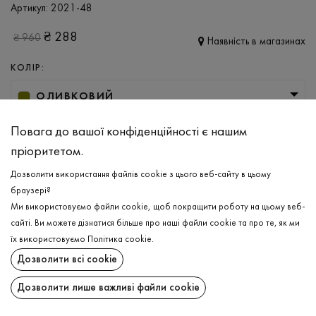
Артикул:
2021-48
₴
288
₴
960
Наявність в магазинах
КОЛІР:
ОЛИВКОВИЙ
РОЗМІР
Повага до вашої конфіденційності є нашим
пріоритетом.
L
XL
Дозволити використання файлів cookie з цього веб-сайту в цьому
браузері?
ДОДАТИ ДО КОШИКА
Ми використовуємо файли cookie, щоб покращити роботу на цьому веб-
сайті. Ви можете дізнатися більше про наші файли cookie та про те, як ми
їх використовуємо
Політика cookie
.
ОБЕРІТЬ РОЗМІР
Дозволити всі cookie
Лонгслів
₴
288
ОПИС
Дозволити лише важливі файли cookie
ДОДАТИ ДО КОШИКА
Стильний віскозний лонгслів в оливковому кольорі. Поєднує в