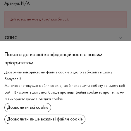
Артикул:
N/A
Цей товар не має дійсної комбінації.
ОПИС
Жіночій лонгслів в рубчик з окантованою горловиною. Виріб
Повага до вашої конфіденційності є нашим
виконаний з еластичного трикотажного полотна з бавовни з
пріоритетом.
еластаном. Довгий рукав та прилеглий силует. Добре закриває
тіло від вітру та підійде під будь-який верхній одяг завдяки
Дозволити використання файлів cookie з цього веб-сайту в цьому
силуету. Лонгслів з рубчику-це завжди гарний варіант під будь-
браузері?
який за стилем низ -брюки, джинси, спортивні штани.
Ми використовуємо файли cookie, щоб покращити роботу на цьому веб-
Створюйте свої образи з легкістю за допомогою бази від
сайті. Ви можете дізнатися більше про наші файли cookie та про те, як ми
Promin.
ДОСТАВКА
їх використовуємо
Політика cookie
.
Дозволити всі cookie
ПОВЕРНЕННЯ
СКЛАД
Бавовна - 95%, Еластан - 5%
Дозволити лише важливі файли cookie
Поширити:
ДОГЛЯД