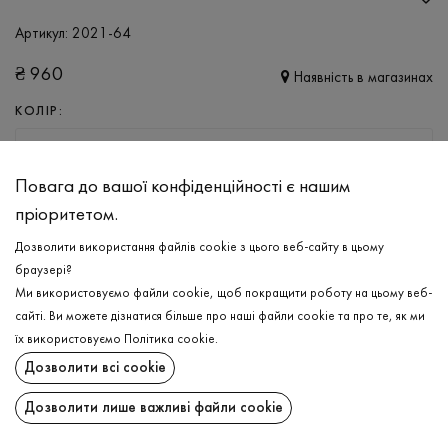
Артикул:
2021-64
₴
960
Наявність в магазинах
КОЛІР:
ЧОРНИЙ
Повага до вашої конфіденційності є нашим
РОЗМІР
пріоритетом.
XS
S
M
L
XL
Дозволити використання файлів cookie з цього веб-сайту в цьому
браузері?
Ми використовуємо файли cookie, щоб покращити роботу на цьому веб-
ДОДАТИ ДО КОШИКА
сайті. Ви можете дізнатися більше про наші файли cookie та про те, як ми
їх використовуємо
Політика cookie
.
ОБЕРІТЬ РОЗМІР
Дозволити всі cookie
Лонгслів
₴
960
Дозволити лише важливі файли cookie
ОПИС
ДОДАТИ ДО КОШИКА