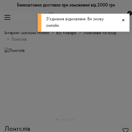
Безкоштовна доставка при замовленні від 2000 грн
0
З'єднання відновлене. Ви знову
онлайн.
Інтернет-магазин Promin
Всі товари
Лонгсліви та боді
Лонгслів
Лонгслів