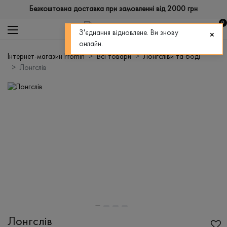
Безкоштовна доставка при замовленні від 2000 грн
0
З'єднання відновлене. Ви знову
онлайн.
Інтернет-магазин Promin
Всі товари
Лонгсліви та боді
Лонгслів
Лонгслів