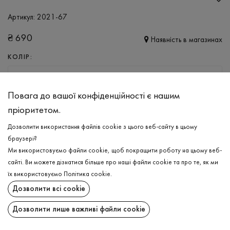
Артикул:
2021-67
₴
690
Наявність в магазинах
КОЛІР:
БІЛИЙ
Повага до вашої конфіденційності є нашим
РОЗМІР
пріоритетом.
XS
S
M
L
Дозволити використання файлів cookie з цього веб-сайту в цьому
браузері?
Ми використовуємо файли cookie, щоб покращити роботу на цьому веб-
ДОДАТИ ДО КОШИКА
сайті. Ви можете дізнатися більше про наші файли cookie та про те, як ми
їх використовуємо
Політика cookie
.
ОБЕРІТЬ РОЗМІР
Дозволити всі cookie
Лонгслів
₴
690
Дозволити лише важливі файли cookie
ОПИС
ДОДАТИ ДО КОШИКА