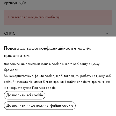
Артикул:
N/A
Цей товар не має дійсної комбінації.
ОПИС
СКЛАД
Повага до вашої конфіденційності є нашим
Бавовна - 95%, Еластан - 5%
пріоритетом.
ДОГЛЯД
Дозволити використання файлів cookie з цього веб-сайту в цьому
Прання в холодній воді (до 30 ° C)
браузері?
Ми використовуємо файли cookie, щоб покращити роботу на цьому веб-
Відбілювання заборонено
сайті. Ви можете дізнатися більше про наші файли cookie та про те, як ми
Прасувати при середній температурі
ДОСТАВКА
їх використовуємо
Політика cookie
.
Щадний віджим і сушка
Дозволити всі cookie
ПОВЕРНЕННЯ
Щадна хімчистка
Дозволити лише важливі файли cookie
Поширити: