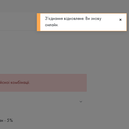
0
0
З'єднання відновлене. Ви знову
онлайн.
йсної комбінації.
ан - 5%