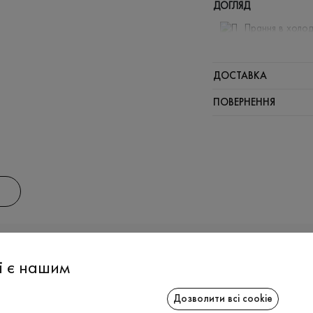
ДОГЛЯД
Прання в холод
Відбілюв
Прасувати
ДОСТАВКА
Щадний ві
ПОВЕРНЕННЯ
Щадна хі
АС
ІНФОРМАЦІЯ
СПІВРОБІТ
і є нашим
Дозволити всі cookie