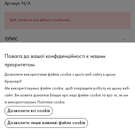
Артикул:
N/A
Цей товар не має дійсної комбінації.
ОПИС
СКЛАД
Повага до вашої конфіденційності є нашим
Бавовна - 95%, Еластан - 5%
пріоритетом.
ДОГЛЯД
Дозволити використання файлів cookie з цього веб-сайту в цьому
Прання в холодній воді (до 30 ° C)
браузері?
Ми використовуємо файли cookie, щоб покращити роботу на цьому веб-
Відбілювання заборонено
сайті. Ви можете дізнатися більше про наші файли cookie та про те, як ми
Прасувати при середній температурі
ДОСТАВКА
їх використовуємо
Політика cookie
.
Щадний віджим і сушка
Дозволити всі cookie
ПОВЕРНЕННЯ
Щадна хімчистка
Дозволити лише важливі файли cookie
Поширити: