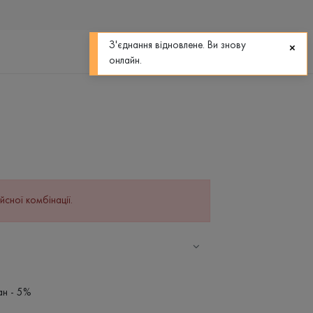
0
0
З'єднання відновлене. Ви знову
онлайн.
йсної комбінації.
ан - 5%