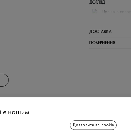
ДОГЛЯД
Прання в холод
Відбілюв
Прасувати
ДОСТАВКА
Щадний ві
ПОВЕРНЕННЯ
Щадна хі
АС
ІНФОРМАЦІЯ
СПІВРОБІТ
і є нашим
Дозволити всі cookie