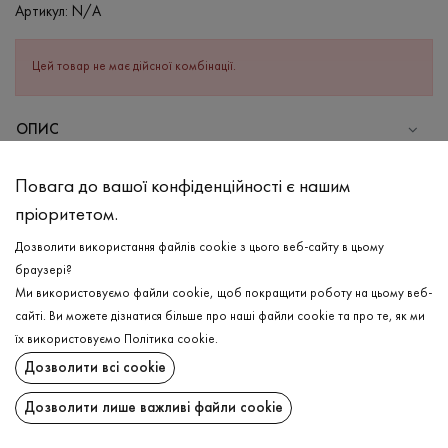
Артикул:
N/A
Цей товар не має дійсної комбінації.
ОПИС
СКЛАД
Повага до вашої конфіденційності є нашим
Бавовна - 95%, Еластан - 5%
пріоритетом.
ДОГЛЯД
Дозволити використання файлів cookie з цього веб-сайту в цьому
Прання в холодній воді (до 30 ° C)
браузері?
Ми використовуємо файли cookie, щоб покращити роботу на цьому веб-
Відбілювання заборонено
сайті. Ви можете дізнатися більше про наші файли cookie та про те, як ми
Прасувати при середній температурі
ДОСТАВКА
їх використовуємо
Політика cookie
.
Щадний віджим і сушка
Дозволити всі cookie
ПОВЕРНЕННЯ
Щадна хімчистка
Дозволити лише важливі файли cookie
Поширити: