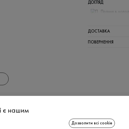
ДОГЛЯД
Прання в холод
Відбілюв
Прасувати
ДОСТАВКА
Щадний ві
ПОВЕРНЕННЯ
Щадна хі
АС
ІНФОРМАЦІЯ
СПІВРОБІТ
і є нашим
Дозволити всі cookie