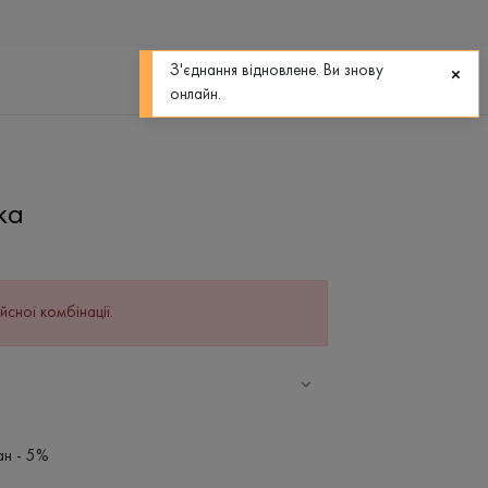
0
0
З'єднання відновлене. Ви знову
онлайн.
ка
йсної комбінації.
ан - 5%