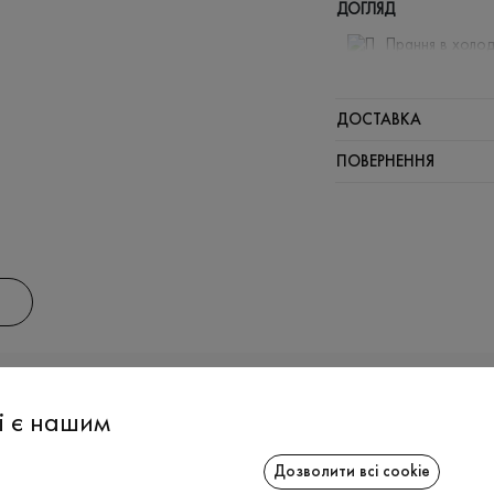
ДОГЛЯД
Прання в холод
Відбілюв
Прасувати
ДОСТАВКА
Щадний ві
ПОВЕРНЕННЯ
Щадна хі
АС
ІНФОРМАЦІЯ
СПІВРОБІТ
і є нашим
Дозволити всі cookie