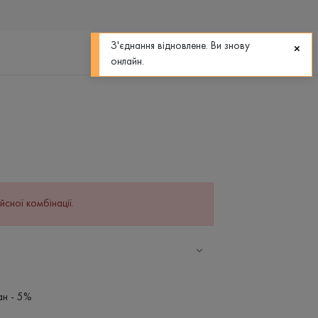
0
0
З'єднання відновлене. Ви знову
онлайн.
йсної комбінації.
ан - 5%