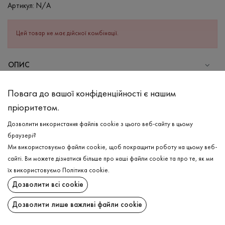
Артикул:
N/A
Цей товар не має дійсної комбінації.
ОПИС
СКЛАД
Повага до вашої конфіденційності є нашим
Бавовна - 95%, Еластан - 5%
пріоритетом.
ДОГЛЯД
Дозволити використання файлів cookie з цього веб-сайту в цьому
Прання в холодній воді (до 30 ° C)
браузері?
Ми використовуємо файли cookie, щоб покращити роботу на цьому веб-
Відбілювання заборонено
сайті. Ви можете дізнатися більше про наші файли cookie та про те, як ми
Прасувати при низькій температурі
ДОСТАВКА
їх використовуємо
Політика cookie
.
Не можна віджимати і сушити в пральній машині
Дозволити всі cookie
ПОВЕРНЕННЯ
Дозволити лише важливі файли cookie
Поширити: