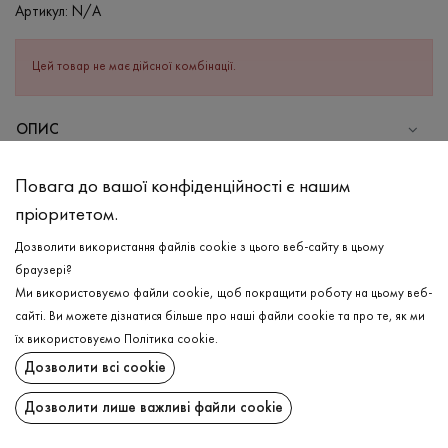
Артикул:
N/A
Цей товар не має дійсної комбінації.
ОПИС
СКЛАД
Повага до вашої конфіденційності є нашим
Бавовна - 95%, Еластан - 5%
пріоритетом.
ДОГЛЯД
Дозволити використання файлів cookie з цього веб-сайту в цьому
Прання в холодній воді (до 30 ° C)
браузері?
Ми використовуємо файли cookie, щоб покращити роботу на цьому веб-
Відбілювання заборонено
сайті. Ви можете дізнатися більше про наші файли cookie та про те, як ми
Прасувати при низькій температурі
ДОСТАВКА
їх використовуємо
Політика cookie
.
Не можна віджимати і сушити в пральній машині
Дозволити всі cookie
ПОВЕРНЕННЯ
Дозволити лише важливі файли cookie
Поширити: