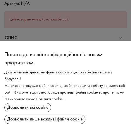
Артикул:
N/A
Цей товар не має дійсної комбінації.
ОПИС
Класичний жіночий лонгслів в найтрендовішому принті цього
Повага до вашої конфіденційності є нашим
сезону- чорно-білу смужку. Виріб прямого фасону, круглою
пріоритетом.
головиною та довгим рукавом. По тілу лягає ніжно та легко,
надаючи відчуття комфорту в різну погоду, адже в складі
Дозволити використання файлів cookie з цього веб-сайту в цьому
бавовна та еластан, які гармонічно поєднують в собі
браузері?
практичність та зручність. Влучно комбінується як і з
Ми використовуємо файли cookie, щоб покращити роботу на цьому веб-
джинсовими шортами, так і з класичними брюками!
сайті. Ви можете дізнатися більше про наші файли cookie та про те, як ми
ДОСТАВКА
їх використовуємо
Політика cookie
.
СКЛАД
Дозволити всі cookie
ПОВЕРНЕННЯ
Бавовна - 95%, Еластан - 5%
Дозволити лише важливі файли cookie
ДОГЛЯД
Поширити:
Прання в холодній воді (до 30 ° C)