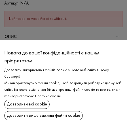
Артикул:
N/A
Цей товар не має дійсної комбінації.
ОПИС
СКЛАД
Повага до вашої конфіденційності є нашим
Бавовна - 95%, Еластан - 5%
пріоритетом.
ДОГЛЯД
Дозволити використання файлів cookie з цього веб-сайту в цьому
Прання в холодній воді (до 30 ° C)
браузері?
Ми використовуємо файли cookie, щоб покращити роботу на цьому веб-
Відбілювання заборонено
сайті. Ви можете дізнатися більше про наші файли cookie та про те, як ми
Прасувати при низькій температурі
ДОСТАВКА
їх використовуємо
Політика cookie
.
Не можна віджимати і сушити в пральній машині
Дозволити всі cookie
ПОВЕРНЕННЯ
Дозволити лише важливі файли cookie
Поширити: