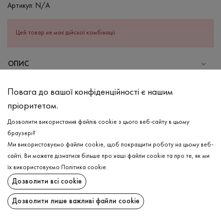
Артикул:
N/A
Цей товар не має дійсної комбінації.
ОПИС
СКЛАД
Повага до вашої конфіденційності є нашим
Бавовна - 95%, Еластан - 5%
пріоритетом.
ДОГЛЯД
Дозволити використання файлів cookie з цього веб-сайту в цьому
Прання в холодній воді (до 30 ° C)
браузері?
Ми використовуємо файли cookie, щоб покращити роботу на цьому веб-
Відбілювання заборонено
сайті. Ви можете дізнатися більше про наші файли cookie та про те, як ми
Прасувати при низькій температурі
ДОСТАВКА
їх використовуємо
Політика cookie
.
Не можна віджимати і сушити в пральній машині
Дозволити всі cookie
ПОВЕРНЕННЯ
Дозволити лише важливі файли cookie
Поширити: