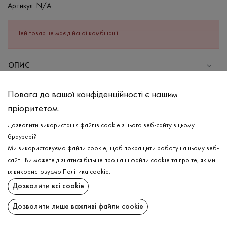
Артикул:
N/A
Цей товар не має дійсної комбінації.
ОПИС
Для підкреслення Вашої фігури, створили ідеальне жіноче боді,
Повага до вашої конфіденційності є нашим
в складі якого високоякісна приємна до тіла бавовна, та
пріоритетом.
еластан, що надає виробу можливість тягнутись, та
комфортно лягати по фігурі.Боді з круглою горловиною, що
Дозволити використання файлів cookie з цього веб-сайту в цьому
гармонічно підкреслює риси та застібається на кнопки.Завдяки
браузері?
своїй універсальності, легко поєднується з одягом, та виглядає
Ми використовуємо файли cookie, щоб покращити роботу на цьому веб-
непомітним під ним.
сайті. Ви можете дізнатися більше про наші файли cookie та про те, як ми
ДОСТАВКА
їх використовуємо
Політика cookie
.
СКЛАД
Дозволити всі cookie
ПОВЕРНЕННЯ
Бавовна - 95%, Еластан - 5%
Дозволити лише важливі файли cookie
ДОГЛЯД
Поширити:
Прання в холодній воді (до 30 ° C)