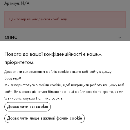
Артикул:
N/A
Цей товар не має дійсної комбінації.
ОПИС
СКЛАД
Повага до вашої конфіденційності є нашим
Бавовна - 80%, Поліестер - 20%
пріоритетом.
ДОГЛЯД
Дозволити використання файлів cookie з цього веб-сайту в цьому
Прання в холодній воді (до 30 ° C)
браузері?
Ми використовуємо файли cookie, щоб покращити роботу на цьому веб-
Відбілювання заборонено
сайті. Ви можете дізнатися більше про наші файли cookie та про те, як ми
Прасувати при низькій температурі
ДОСТАВКА
їх використовуємо
Політика cookie
.
Не можна віджимати і сушити в пральній машині
Дозволити всі cookie
ПОВЕРНЕННЯ
Дозволити лише важливі файли cookie
Поширити: