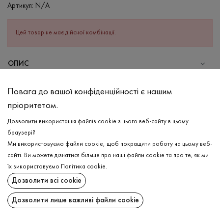
Артикул:
N/A
Цей товар не має дійсної комбінації.
ОПИС
СКЛАД
Повага до вашої конфіденційності є нашим
Бавовна - 80%, Поліестер - 20%
пріоритетом.
ДОГЛЯД
Дозволити використання файлів cookie з цього веб-сайту в цьому
Прання в холодній воді (до 30 ° C)
браузері?
Ми використовуємо файли cookie, щоб покращити роботу на цьому веб-
Відбілювання заборонено
сайті. Ви можете дізнатися більше про наші файли cookie та про те, як ми
Прасувати при низькій температурі
ДОСТАВКА
їх використовуємо
Політика cookie
.
Не можна віджимати і сушити в пральній машині
Дозволити всі cookie
ПОВЕРНЕННЯ
Дозволити лише важливі файли cookie
Поширити: