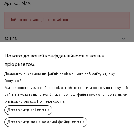
Артикул:
N/A
Цей товар не має дійсної комбінації.
ОПИС
СКЛАД
Повага до вашої конфіденційності є нашим
Бавовна - 95%, Еластан - 5%
пріоритетом.
ДОГЛЯД
Дозволити використання файлів cookie з цього веб-сайту в цьому
Прання в холодній воді (до 30 ° C)
браузері?
Ми використовуємо файли cookie, щоб покращити роботу на цьому веб-
Відбілювання заборонено
сайті. Ви можете дізнатися більше про наші файли cookie та про те, як ми
Прасувати при низькій температурі
ДОСТАВКА
їх використовуємо
Політика cookie
.
Не можна віджимати і сушити в пральній машині
Дозволити всі cookie
ПОВЕРНЕННЯ
Дозволити лише важливі файли cookie
Поширити: