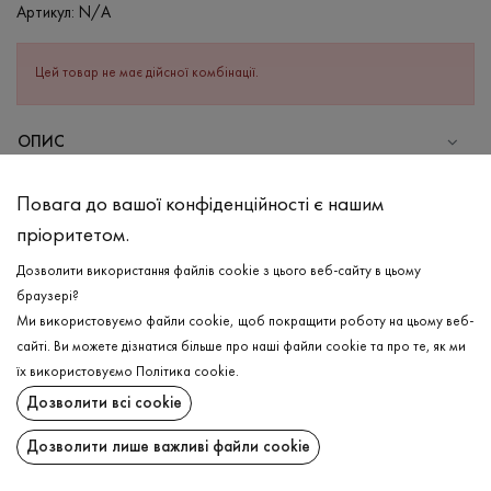
Артикул:
N/A
Цей товар не має дійсної комбінації.
ОПИС
Саме ті жіночі штани у світло-блакитному кольорі, в яких Ви
Повага до вашої конфіденційності є нашим
будете себе відчувати доречно в будь-якій ситуації, адже вони
пріоритетом.
влучно комбінуються з різними елементами одягу завдяки своїй
універсальності. У складі ніжна бавовна 95% та 5% еластану,
Дозволити використання файлів cookie з цього веб-сайту в цьому
що надає виробу гладкості та властивості гармонійно сідати
браузері?
по фігурі. По довжині оздоблені тонким декоративним кантом,
Ми використовуємо файли cookie, щоб покращити роботу на цьому веб-
що додає особливості та ефекту подовженості ніг. А зручні
сайті. Ви можете дізнатися більше про наші файли cookie та про те, як ми
кишені на бокових швах та еластична резинка по талії додають
ДОСТАВКА
їх використовуємо
Політика cookie
.
ще більше практичності для активного життя. Чудово
Дозволити всі cookie
ПОВЕРНЕННЯ
комбінуються з лонгами, футболками та базовими худі.
Дозволити лише важливі файли cookie
СКЛАД
Поширити:
Бавовна - 95%, Еластан - 5%