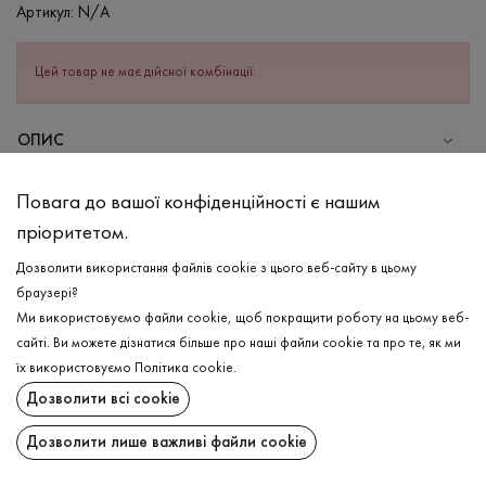
Артикул:
N/A
Цей товар не має дійсної комбінації.
ОПИС
СКЛАД
Повага до вашої конфіденційності є нашим
Бавовна - 95%, Еластан - 5%
пріоритетом.
ДОГЛЯД
Дозволити використання файлів cookie з цього веб-сайту в цьому
Прання в холодній воді (до 30 ° C)
браузері?
Ми використовуємо файли cookie, щоб покращити роботу на цьому веб-
Відбілювання заборонено
сайті. Ви можете дізнатися більше про наші файли cookie та про те, як ми
Прасувати при середній температурі
ДОСТАВКА
їх використовуємо
Політика cookie
.
Щадний віджим і сушка
Дозволити всі cookie
ПОВЕРНЕННЯ
Щадна хімчистка
Дозволити лише важливі файли cookie
Поширити: