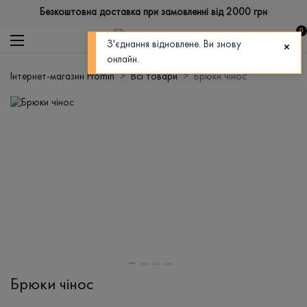
Безкоштовна доставка при замовленні від 2000 грн
0
З'єднання відновлене. Ви знову
онлайн.
Інтернет-магазин Promin
Всі товари
Брюки чінос
Брюки чінос