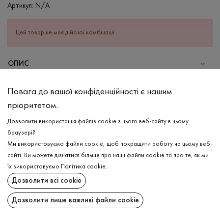
Артикул:
N/A
Цей товар не має дійсної комбінації.
ОПИС
СКЛАД
Повага до вашої конфіденційності є нашим
Бавовна - 80%, Поліестер - 20%
пріоритетом.
ДОГЛЯД
Дозволити використання файлів cookie з цього веб-сайту в цьому
Прання в холодній воді (до 30 ° C)
браузері?
Ми використовуємо файли cookie, щоб покращити роботу на цьому веб-
Відбілювання заборонено
сайті. Ви можете дізнатися більше про наші файли cookie та про те, як ми
Прасувати при низькій температурі
ДОСТАВКА
їх використовуємо
Політика cookie
.
Не можна віджимати і сушити в пральній машині
Дозволити всі cookie
ПОВЕРНЕННЯ
Дозволити лише важливі файли cookie
Поширити: