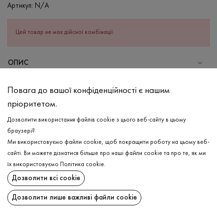
Артикул:
N/A
Цей товар не має дійсної комбінації.
ОПИС
СКЛАД
Повага до вашої конфіденційності є нашим
Бавовна - 100%
пріоритетом.
ДОГЛЯД
Дозволити використання файлів cookie з цього веб-сайту в цьому
Прання в теплій воді (до 40°С)
браузері?
Ми використовуємо файли cookie, щоб покращити роботу на цьому веб-
Відбілювання заборонено
сайті. Ви можете дізнатися більше про наші файли cookie та про те, як ми
Прасувати при високій температурі
ДОСТАВКА
їх використовуємо
Політика cookie
.
Можна віджимати і сушити в пральній машині
Дозволити всі cookie
ПОВЕРНЕННЯ
Хімчистка дозволена
Дозволити лише важливі файли cookie
Поширити: