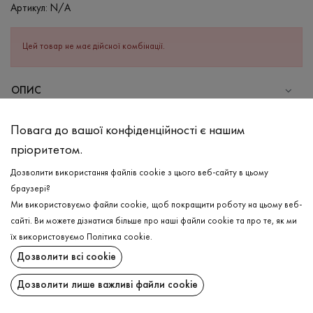
Артикул:
N/A
Цей товар не має дійсної комбінації.
ОПИС
СКЛАД
Повага до вашої конфіденційності є нашим
Бавовна - 95%, Еластан - 5%
пріоритетом.
ДОГЛЯД
Дозволити використання файлів cookie з цього веб-сайту в цьому
Прання в холодній воді (до 30 ° C)
браузері?
Ми використовуємо файли cookie, щоб покращити роботу на цьому веб-
Відбілювання заборонено
сайті. Ви можете дізнатися більше про наші файли cookie та про те, як ми
Прасувати при середній температурі
ДОСТАВКА
їх використовуємо
Політика cookie
.
Щадний віджим і сушка
Дозволити всі cookie
ПОВЕРНЕННЯ
Щадна хімчистка
Дозволити лише важливі файли cookie
Поширити: