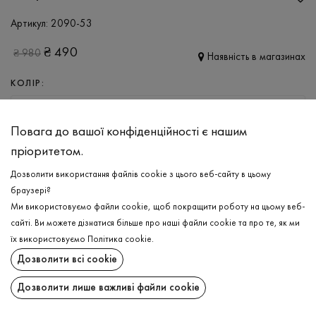
Артикул:
2090-53
₴
490
₴
980
Наявність в магазинах
КОЛІР:
ЧОРНИЙ
Повага до вашої конфіденційності є нашим
РОЗМІР
пріоритетом.
XS
S
M
L
Дозволити використання файлів cookie з цього веб-сайту в цьому
браузері?
Ми використовуємо файли cookie, щоб покращити роботу на цьому веб-
ДОДАТИ ДО КОШИКА
сайті. Ви можете дізнатися більше про наші файли cookie та про те, як ми
їх використовуємо
Політика cookie
.
ОБЕРІТЬ РОЗМІР
Дозволити всі cookie
Шорти
₴
490
Дозволити лише важливі файли cookie
ДОДАТИ ДО КОШИКА
ОПИС