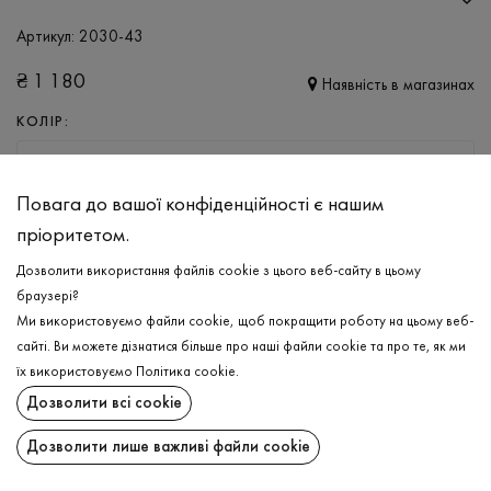
Артикул:
2030-43
₴
1 180
Наявність в магазинах
КОЛІР:
БЕЖЕВИЙ
Повага до вашої конфіденційності є нашим
РОЗМІР
пріоритетом.
XS
S
M
L
XL
Дозволити використання файлів cookie з цього веб-сайту в цьому
браузері?
Ми використовуємо файли cookie, щоб покращити роботу на цьому веб-
ДОДАТИ ДО КОШИКА
сайті. Ви можете дізнатися більше про наші файли cookie та про те, як ми
їх використовуємо
Політика cookie
.
ОБЕРІТЬ РОЗМІР
Дозволити всі cookie
Утеплена спідниця
₴
1 180
Дозволити лише важливі файли cookie
ОПИС
ДОДАТИ ДО КОШИКА