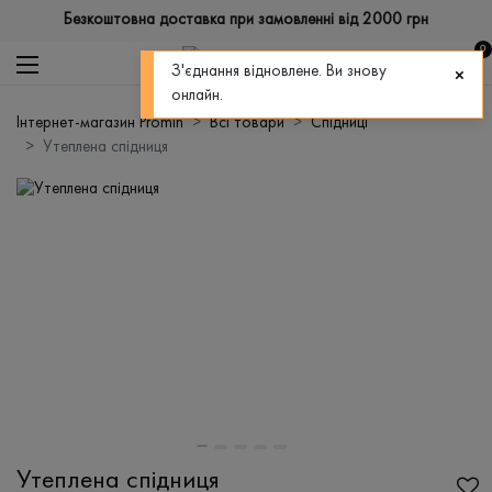
Безкоштовна доставка при замовленні від 2000 грн
0
З'єднання відновлене. Ви знову
онлайн.
Інтернет-магазин Promin
Всі товари
Спідниці
Утеплена спідниця
Утеплена спідниця