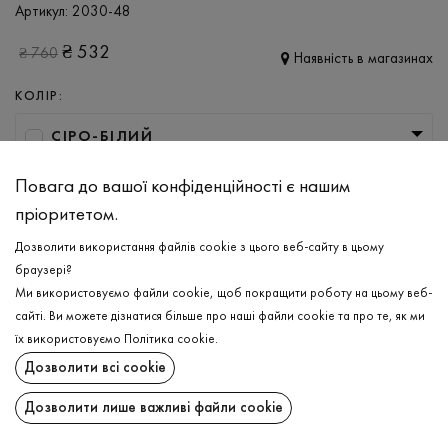
Артикул:
2030-48
₴
532
₴
760
Наявність в магазинах
КОЛІР:
СІРО-БІЛИЙ
РОЗМІР
Повага до вашої конфіденційності є нашим
пріоритетом.
XS
S
M
L
Дозволити використання файлів cookie з цього веб-сайту в цьому
браузері?
ДОДАТИ ДО КОШИКА
Ми використовуємо файли cookie, щоб покращити роботу на цьому веб-
сайті. Ви можете дізнатися більше про наші файли cookie та про те, як ми
їх використовуємо
Політика cookie
.
ОБЕРІТЬ РОЗМІР
Дозволити всі cookie
Спідниця
₴
532
ОПИС
Дозволити лише важливі файли cookie
ДОДАТИ ДО КОШИКА
З настанням теплого сезону хочеться вдосконалювати свої