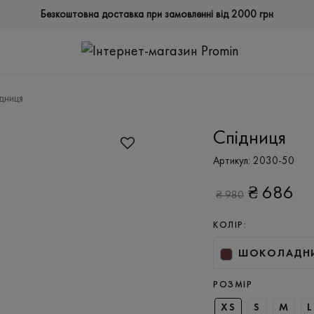
Безкоштовна доставка при замовленні від 2000 грн
дниця
Спідниця
Артикул:
2030-50
₴
686
₴
980
КОЛІР:
ШОКОЛАДН
РОЗМІР
XS
S
M
L