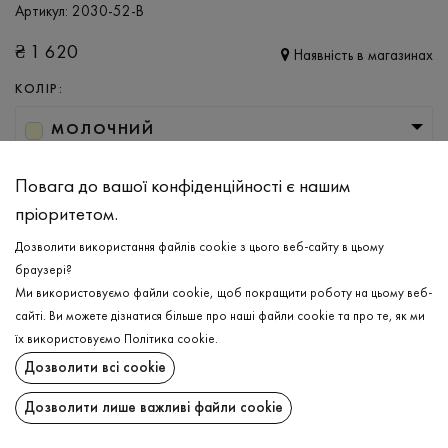
Артикул:
2030-52-B
₴
1 620
Наявність в магазинах
КОЛІР:
МОЛОЧНИЙ
РОЗМІР
Повага до вашої конфіденційності є нашим
XS/S
M/L
пріоритетом.
Дозволити використання файлів cookie з цього веб-сайту в цьому
браузері?
ДОДАТИ ДО КОШИКА
Ми використовуємо файли cookie, щоб покращити роботу на цьому веб-
сайті. Ви можете дізнатися більше про наші файли cookie та про те, як ми
ОБЕРІТЬ РОЗМІР
їх використовуємо
Політика cookie
.
Дозволити всі cookie
Спідниця
₴
1 620
ОПИС
Дозволити лише важливі файли cookie
ДОДАТИ ДО КОШИКА
Мініспідниця ажурної в'язки в молочному кольорі. Витончена