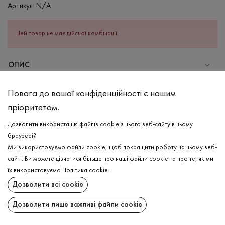
Артикул:
N/A
Цей товар не має дійсної комбінації.
ОПИС
СКЛАД
Повага до вашої конфіденційності є нашим
Бавовна - 95%, Еластан - 5%
пріоритетом.
ДОГЛЯД
Дозволити використання файлів cookie з цього веб-сайту в цьому
Прання в холодній воді (до 30 ° C)
браузері?
Ми використовуємо файли cookie, щоб покращити роботу на цьому веб-
Відбілювання заборонено
сайті. Ви можете дізнатися більше про наші файли cookie та про те, як ми
Прасувати при середній температурі
ДОСТАВКА
їх використовуємо
Політика cookie
.
Щадний віджим і сушка
Дозволити всі cookie
ПОВЕРНЕННЯ
Щадна хімчистка
Дозволити лише важливі файли cookie
Поширити: