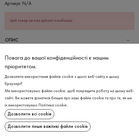
Артикул:
N/A
Цей товар не має дійсної комбінації.
ОПИС
СКЛАД
Повага до вашої конфіденційності є нашим
Бавовна - 95%, Еластан - 5%
пріоритетом.
ДОГЛЯД
Дозволити використання файлів cookie з цього веб-сайту в цьому
Прання в холодній воді (до 30 ° C)
браузері?
Ми використовуємо файли cookie, щоб покращити роботу на цьому веб-
Відбілювання заборонено
сайті. Ви можете дізнатися більше про наші файли cookie та про те, як ми
Прасувати при середній температурі
ДОСТАВКА
їх використовуємо
Політика cookie
.
Щадний віджим і сушка
Дозволити всі cookie
ПОВЕРНЕННЯ
Щадна хімчистка
Дозволити лише важливі файли cookie
Поширити: