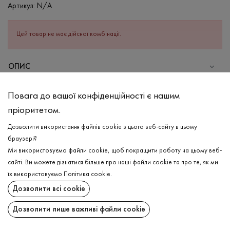
Артикул:
N/A
Цей товар не має дійсної комбінації.
ОПИС
Найкращий варіант для Ваших жіночних образів-легка сукня-
Повага до вашої конфіденційності є нашим
міді в блакитному кольорі з білим принтом. Має довгий рукав з
пріоритетом.
ґудзиками та горловину з комірцем, що також фіксується
білими ґудзиками по всій довжині виробу. На талії є зручна
Дозволити використання файлів cookie з цього веб-сайту в цьому
резинка, яка надає сукні силуетності та підкреслює риси Вашої
браузері?
талії. Виповнена з високоякісної 100% віскози, яка
Ми використовуємо файли cookie, щоб покращити роботу на цьому веб-
відчувається на тілі максимально легко та приємно, водночас
сайті. Ви можете дізнатися більше про наші файли cookie та про те, як ми
має гарну зносостійкість. Легко комбінується з різним
ДОСТАВКА
їх використовуємо
Політика cookie
.
аксесуарами, надаючи виробу довершеності.
Дозволити всі cookie
ПОВЕРНЕННЯ
СКЛАД
Дозволити лише важливі файли cookie
Віскоза - 100%
Поширити: