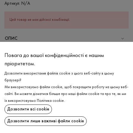
Артикул:
N/A
Цей товар не має дійсної комбінації.
ОПИС
СКЛАД
Повага до вашої конфіденційності є нашим
Віскоза - 95%, Еластан - 5%
пріоритетом.
ДОГЛЯД
Дозволити використання файлів cookie з цього веб-сайту в цьому
Прання в холодній воді (до 30 ° C)
браузері?
Ми використовуємо файли cookie, щоб покращити роботу на цьому веб-
Відбілювання заборонено
сайті. Ви можете дізнатися більше про наші файли cookie та про те, як ми
Прасувати при середній температурі
ДОСТАВКА
їх використовуємо
Політика cookie
.
Щадна хімчистка
Дозволити всі cookie
ПОВЕРНЕННЯ
Не можна віджимати і сушити в пральній машині
Дозволити лише важливі файли cookie
Поширити: