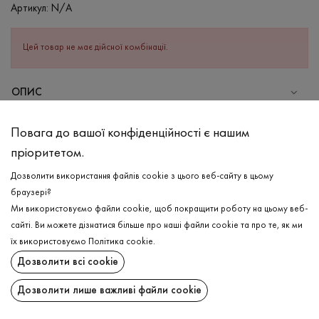
Артикул:
N/A
Цей товар не має дійсної комбінації.
ОПИС
СКЛАД
Повага до вашої конфіденційності є нашим
Бавовна - 95%, Еластан - 5%
пріоритетом.
ДОГЛЯД
Дозволити використання файлів cookie з цього веб-сайту в цьому
Прання в холодній воді (до 30 ° C)
браузері?
Ми використовуємо файли cookie, щоб покращити роботу на цьому веб-
Відбілювання заборонено
сайті. Ви можете дізнатися більше про наші файли cookie та про те, як ми
Прасувати при середній температурі
ДОСТАВКА
їх використовуємо
Політика cookie
.
Щадний віджим і сушка
Дозволити всі cookie
ПОВЕРНЕННЯ
Щадна хімчистка
Дозволити лише важливі файли cookie
Поширити: